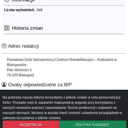
Liczba wyświetleń:
346
Historia zmian
Adres redakcji
Powiatowy Dom Samopomocy Centrum Rehabilitacyjno – Kulturalne w
Białogardzie
Plac Wolności 1
78-200 Białogard
Osoby odpowiedzialne za BIP
Na potrzeby naszej witryny korzystamy z plików cookie w celu personalizacji
Informacje o serwisie
treści. Pozwala nam to zapewnić maksymalną wygodę przy korzystaniu z
naszych serwisów poprzez zapamiętanie Twoich preferencji i ustawień na
Mapa serwisu
naszych stronach. Możesz w każdej chwili zmienić ustawienia przeglądarki w
Instrukcja obsługi
zakresie korzystania z plików cookies.
AKCEPTACJA
POLTYKA "COOKIES"