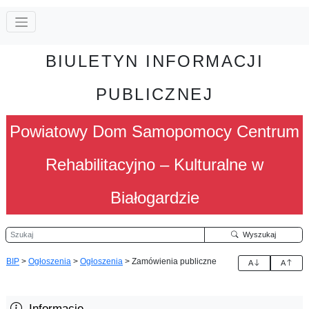
BIULETYN INFORMACJI
PUBLICZNEJ
Powiatowy Dom Samopomocy Centrum
Rehabilitacyjno – Kulturalne w
Białogardzie
Szukaj
Wyszukaj
BIP
>
Ogłoszenia
>
Ogłoszenia
>
Zamówienia publiczne
A
A
Informacje