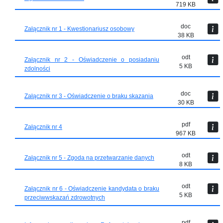
719 KB
doc
Załącznik nr 1 - Kwestionariusz osobowy
38 KB
odt
Załącznik nr 2 - Oświadczenie o posiadaniu
5 KB
zdolności
doc
Załącznik nr 3 - Oświadczenie o braku skazania
30 KB
pdf
Załącznik nr 4
967 KB
odt
Załącznik nr 5 - Zgoda na przetwarzanie danych
8 KB
odt
Załącznik nr 6 - Oświadczenie kandydata o braku
5 KB
przeciwwskazań zdrowotnych
pdf