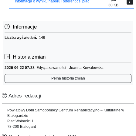
Informacja o wyniku naboru Referent ds. płac
30 KB
Informacje
Liczba wyświetleń:
149
Historia zmian
2026-06-22 07:28
Edycja zawartości - Joanna Kowalewska
Pełna historia zmian
Adres redakcji
Powiatowy Dom Samopomocy Centrum Rehabilitacyjno – Kulturalne w
Białogardzie
Plac Wolności 1
78-200 Białogard