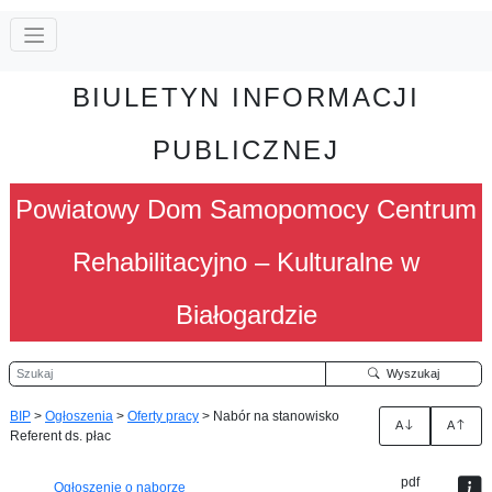
BIULETYN INFORMACJI
PUBLICZNEJ
Powiatowy Dom Samopomocy Centrum
Rehabilitacyjno – Kulturalne w
Białogardzie
Szukaj
Wyszukaj
BIP
>
Ogłoszenia
>
Oferty pracy
>
Nabór na stanowisko
A
A
Referent ds. płac
pdf
Ogłoszenie o naborze